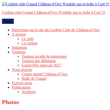
Aller
au
Curling club Gstaad Château-d'Oex N'oublie pas ta boîte à Curl !!!
contenu
Menu
Bienvenue sur le site du Curling Club de Château-d’Oex
A propos
Le club
Le curling
Initiations
Tournois
Tournoi société & entreprises
Tournoi des débutants
Grand Prix open air 2027
Nous trouver
Centre sportif Château-d’Oex
Halle de Gstaad
Ecrivez-nous
Publications
Archives
Photos